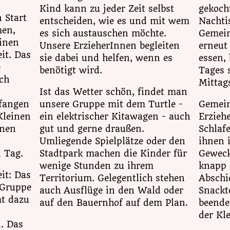
Kind kann zu jeder Zeit selbst
gekocht
 Start
entscheiden, wie es und mit wem
Nachtis
en,
es sich austauschen möchte.
Gemei
einen
Unsere ErzieherInnen begleiten
erneut
it. Das
sie dabei und helfen, wenn es
essen, 
e
benötigt wird.
Tages s
ch
Mittag
Ist das Wetter schön, findet man
fangen
unsere Gruppe mit dem Turtle -
Gemei
Kleinen
ein elektrischer Kitawagen - auch
Erzieh
nnen
gut und gerne draußen.
Schlaf
Umliegende Spielplätze oder den
ihnen 
 Tag.
Stadtpark machen die Kinder für
Geweck
wenige Stunden zu ihrem
knapp 
it: Das
Territorium. Gelegentlich stehen
Abschi
 Gruppe
auch Ausflüge in den Wald oder
Snackt
mt dazu
auf den Bauernhof auf dem Plan.
beende
der Kl
. Das