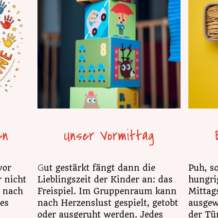
en
Unser Vormittag
G
vor
ut gestärkt fängt dann die
Puh, s
 nicht
Lieblingszeit der Kinder an: das
hungri
h nach
Freispiel. Im Gruppenraum kann
Mittags
les
nach Herzenslust gespielt, getobt
ausgew
oder ausgeruht werden. Jedes
der Tür